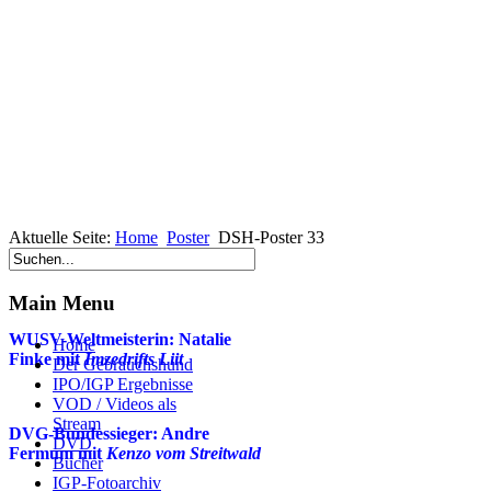
Aktuelle Seite:
Home
Poster
DSH-Poster 33
Aktuelles
Main Menu
WUSV-Weltmeisterin: Natalie
Home
Finke mit
Imzedrifts Liit
Der Gebrauchshund
IPO/IGP Ergebnisse
VOD / Videos als
Stream
DVG-Bundessieger: Andre
DVD
Fermum mit
Kenzo vom Streitwald
Bücher
IGP-Fotoarchiv