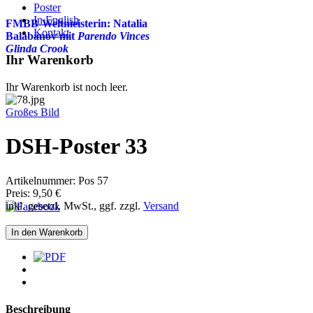
Poster
In English
FMBB-Weltmeisterin: Natalia
Kontakt
Balabanov mit
Parendo Vinces
Glinda Crook
Ihr Warenkorb
Ihr Warenkorb ist noch leer.
Großes Bild
DSH-Poster 33
Artikelnummer:
Pos 57
Preis:
9,50 €
inkl. gesetzl. MwSt., ggf. zzgl.
Versand
Beschreibung