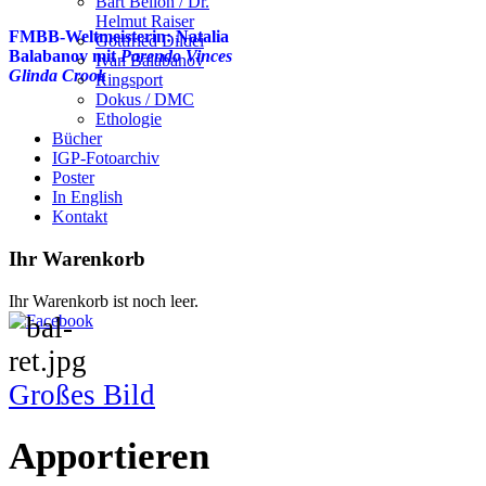
Bart Bellon / Dr.
Helmut Raiser
FMBB-Weltmeisterin: Natalia
Gottfried Dildei
Balabanov mit
Parendo Vinces
Ivan Balabanov
Glinda Crook
Ringsport
Dokus / DMC
Ethologie
Bücher
IGP-Fotoarchiv
Poster
In English
Kontakt
Ihr Warenkorb
Ihr Warenkorb ist noch leer.
Großes Bild
Apportieren