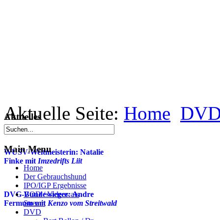
Aktuelle Seite:
Home
DV
Aktuelles
Main Menu
WUSV-Weltmeisterin: Natalie
Finke mit
Imzedrifts Liit
Home
Der Gebrauchshund
IPO/IGP Ergebnisse
DVG-Bundessieger: Andre
VOD / Videos als
Fermum mit
Stream
Kenzo vom Streitwald
DVD