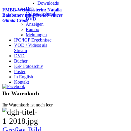
Downloads
Der
FMBB-Weltmeisterin: Natalia
Gebrauchshund-
Balabanov mit
Parendo Vinces
DVD
Glinda Crook
Anzeigen
Rambo
Meinungen
IPO/IGP Ergebnisse
VOD / Videos als
Stream
DVD
Bücher
IGP-Fotoarchiv
Poster
In English
Kontakt
Ihr Warenkorb
Ihr Warenkorb ist noch leer.
Großes Bild