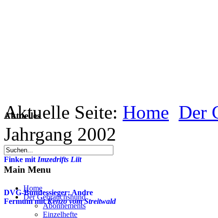
Aktuelle Seite:
Home
Der 
Aktuelles
Jahrgang 2002
WUSV-Weltmeisterin: Natalie
Finke mit
Imzedrifts Liit
Main Menu
Home
DVG-Bundessieger: Andre
Der Gebrauchshund
Fermum mit
Kenzo vom Streitwald
Abonnements
Einzelhefte