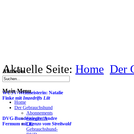
Aktuelle Seite:
Home
Der 
Aktuelles
Main Menu
WUSV-Weltmeisterin: Natalie
Finke mit
Imzedrifts Liit
Home
Der Gebrauchshund
Abonnements
DVG-Bundessieger: Andre
Einzelhefte
Fermum mit
Der
Kenzo vom Streitwald
Gebrauchshund-