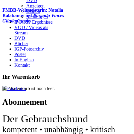
DVD
Anzeigen
FMBB-Weltmeisterin: Natalia
Rambo
Balabanov mit
Parendo Vinces
Meinungen
Glinda Crook
IPO/IGP Ergebnisse
VOD / Videos als
Stream
DVD
Bücher
IGP-Fotoarchiv
Poster
In English
Kontakt
Ihr Warenkorb
Ihr Warenkorb ist noch leer.
Abonnement
Der Gebrauchshund
kompetent • unabhängig • kritisch